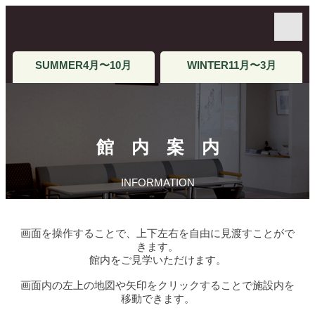
SUMMER
4月〜10月
WINTER
11月〜3月
館内案内
INFORMATION
画面を操作することで、上下左右を自由に見渡すことがで
きます。
館内をご見学いただけます。
画面内の左上の地図や矢印をクリックすることで施設内を
移動できます。